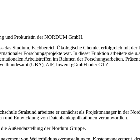
rbildung und Prokuristin der NORDUM GmbH.
ss das Studium, Fachbereich Ökologische Chemie, erfolgreich mit der Pr
nationaler Forschungsprojekte war. In dieser Funktion arbeitete sie
rnationalen Arbeitstreffen im Rahmen der Forschungsarbeiten, Präsent
Umweltbundesamt (UBA), AIF, Inwent gGmbH oder GTZ.
chschule Stralsund arbeitete er zunächst als Projektmanager in der 
 und Entwicklung von Datenbankapplikationen verantwortlich.
und die Außendarstellung der Nordum-Gruppe.
anagement von Weiterbildungsveranstaltungen, Kostenmanagement, der