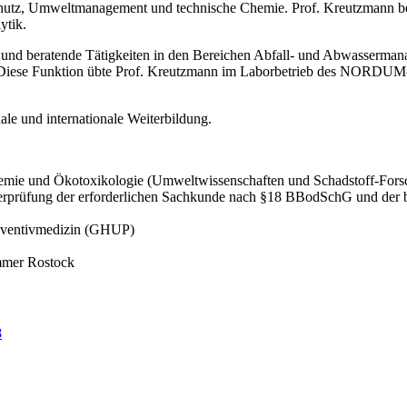
hutz, Umweltmanagement und technische Chemie. Prof. Kreutzmann bet
ytik.
he und beratende Tätigkeiten in den Bereichen Abfall- und Abwasserm
Diese Funktion übte Prof. Kreutzmann im Laborbetrieb des NORDUM-In
nale und internationale Weiterbildung.
hemie und Ökotoxikologie (Umweltwissenschaften und Schadstoff-Fors
Überprüfung der erforderlichen Sachkunde nach §18 BBodSchG und d
räventivmedizin (GHUP)
mmer Rostock
8