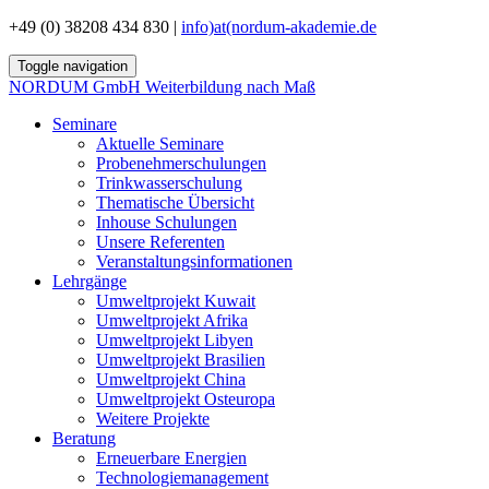
+49 (0) 38208 434 830 |
info)at(nordum-akademie.de
Toggle navigation
NORDUM GmbH
Weiterbildung nach Maß
Seminare
Aktuelle Seminare
Probenehmerschulungen
Trinkwasserschulung
Thematische Übersicht
Inhouse Schulungen
Unsere Referenten
Veranstaltungsinformationen
Lehrgänge
Umweltprojekt Kuwait
Umweltprojekt Afrika
Umweltprojekt Libyen
Umweltprojekt Brasilien
Umweltprojekt China
Umweltprojekt Osteuropa
Weitere Projekte
Beratung
Erneuerbare Energien
Technologiemanagement