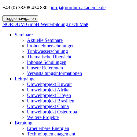
+49 (0) 38208 434 830 |
info)at(nordum-akademie.de
Toggle navigation
NORDUM GmbH
Weiterbildung nach Maß
Seminare
Aktuelle Seminare
Probenehmerschulungen
Trinkwasserschulung
Thematische Übersicht
Inhouse Schulungen
Unsere Referenten
Veranstaltungsinformationen
Lehrgänge
Umweltprojekt Kuwait
Umweltprojekt Afrika
Umweltprojekt Libyen
Umweltprojekt Brasilien
Umweltprojekt China
Umweltprojekt Osteuropa
Weitere Projekte
Beratung
Erneuerbare Energien
Technologiemanagement